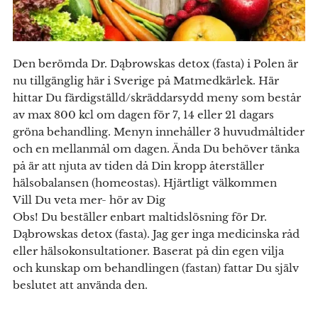
Den berömda Dr. Dąbrowskas detox (fasta) i Polen är
nu tillgänglig här i Sverige på Matmedkärlek. Här
hittar Du färdigställd/skräddarsydd meny som består
av max 800 kcl om dagen för 7, 14 eller 21 dagars
gröna behandling. Menyn innehåller 3 huvudmåltider
och en mellanmål om dagen. Ända Du behöver tänka
på är att njuta av tiden då Din kropp återställer
hälsobalansen (homeostas). Hjärtligt välkommen❣️
Vill Du veta mer- hör av Dig❣️
Obs! Du beställer enbart maltidslösning för Dr.
Dąbrowskas detox (fasta). Jag ger inga medicinska råd
eller hälsokonsultationer. Baserat på din egen vilja
och kunskap om behandlingen (fastan) fattar Du själv
beslutet att använda den.